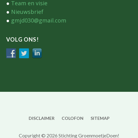
●
Team en visie
●
Nieuwsbrief
●
gmjd030@gmail.com
VOLG ONS!
DISCLAIMER
COLOFON
SITEMAP
Copyright © 2026 Stichting GroenmoetjeDoen!