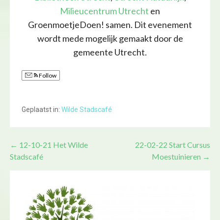
Milieucentrum Utrecht
en
GroenmoetjeDoen! samen. Dit evenement
wordt mede mogelijk gemaakt door de
gemeente Utrecht.
Follow
Geplaatst in:
Wilde Stadscafé
Bericht
← 12-10-21 Het Wilde
22-02-22 Start Cursus
Stadscafé
Moestuinieren →
navigatie