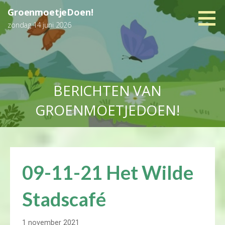
Ga
GroenmoetjeDoen!
naar
zondag 14 juni 2026
de
inhoud
BERICHTEN VAN
GROENMOETJEDOEN!
09-11-21 Het Wilde
Stadscafé
1 november 2021