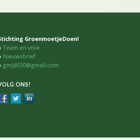
Stichting GroenmoetjeDoen!
●
Team en visie
●
Nieuwsbrief
●
gmjd030@gmail.com
VOLG ONS!