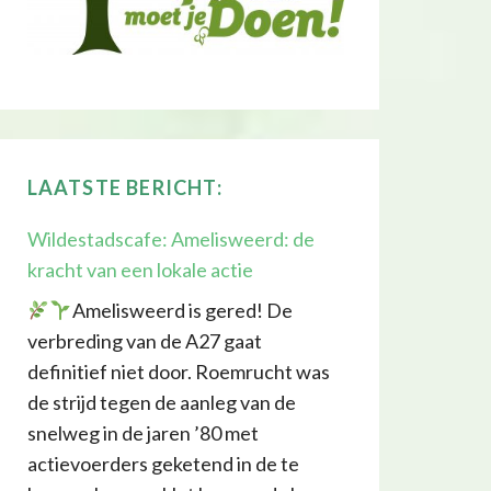
LAATSTE BERICHT:
Wildestadscafe: Amelisweerd: de
kracht van een lokale actie
Amelisweerd is gered! De
verbreding van de A27 gaat
definitief niet door. Roemrucht was
de strijd tegen de aanleg van de
snelweg in de jaren ’80 met
actievoerders geketend in de te