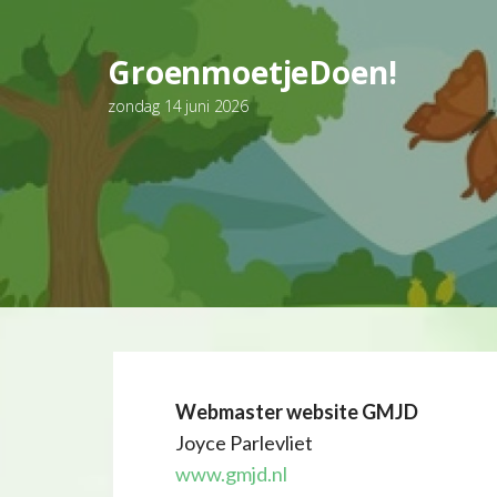
Ga
naar
GroenmoetjeDoen!
de
inhoud
zondag 14 juni 2026
Webmaster website GMJD
Joyce Parlevliet
www.gmjd.nl