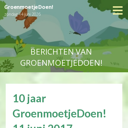
Ga
GroenmoetjeDoen!
naar
zondag 14 juni 2026
de
inhoud
BERICHTEN VAN
GROENMOETJEDOEN!
10 jaar
GroenmoetjeDoen!