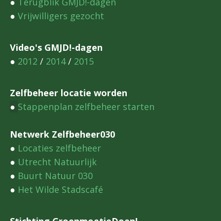
●
Terugblik GMJD!-dagen
●
Vrijwilligers gezocht
Video's GMJD!-dagen
●
2012
/
2014
/
2015
Zelfbeheer locatie worden
●
Stappenplan zelfbeheer starten
Netwerk Zelfbeheer030
●
Locaties zelfbeheer
●
Utrecht Natuurlijk
●
Buurt Natuur 030
●
Het Wilde Stadscafé
Stichting GroenmoetjeDoen!