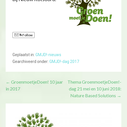
Follow
Geplaatst in:
GMJD!-nieuws
Gearchiveerd onder:
GMJD!-dag 2017
Bericht
← GroenmoetjeDoen! 10 jaar
Thema GroenmoetjeDoen!-
in 2017
dag 21 mei en 10 juni 2018:
navigatie
Nature Based Solutions →