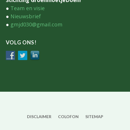
●
Team en visie
●
Nieuwsbrief
●
gmjd030@gmail.com
VOLG ONS!
DISCLAIMER
COLOFON
SITEMAP