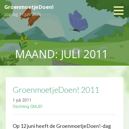
Ga
GroenmoetjeDoen!
naar
zondag 14 juni 2026
de
inhoud
MAAND: JULI 2011
GroenmoetjeDoen! 2011
1 juli 2011
Stichting GMJD!
Op 12 juni heeft de GroenmoetjeDoen!-dag