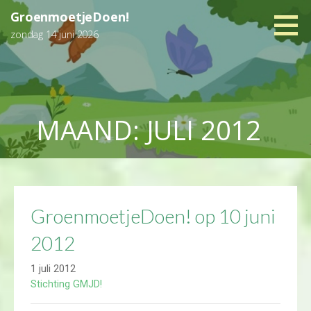
Ga
GroenmoetjeDoen!
naar
zondag 14 juni 2026
de
inhoud
MAAND: JULI 2012
GroenmoetjeDoen! op 10 juni
2012
1 juli 2012
Stichting GMJD!