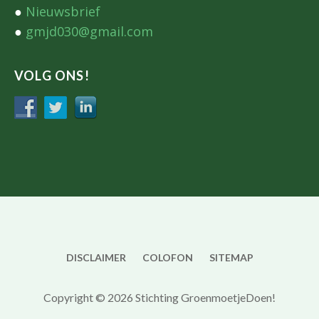
●
Nieuwsbrief
●
gmjd030@gmail.com
VOLG ONS!
DISCLAIMER
COLOFON
SITEMAP
Copyright © 2026 Stichting GroenmoetjeDoen!