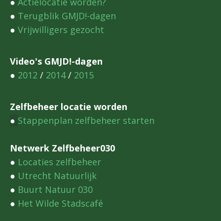
●
Actielocatie worden?
●
Terugblik GMJD!-dagen
●
Vrijwilligers gezocht
Video's GMJD!-dagen
●
2012
/
2014
/
2015
Zelfbeheer locatie worden
●
Stappenplan zelfbeheer starten
Netwerk Zelfbeheer030
●
Locaties zelfbeheer
●
Utrecht Natuurlijk
●
Buurt Natuur 030
●
Het Wilde Stadscafé