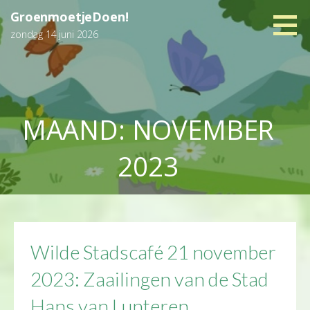
Ga
GroenmoetjeDoen!
naar
zondag 14 juni 2026
de
inhoud
MAAND: NOVEMBER
2023
Wilde Stadscafé 21 november
2023: Zaailingen van de Stad
Hans van Lunteren