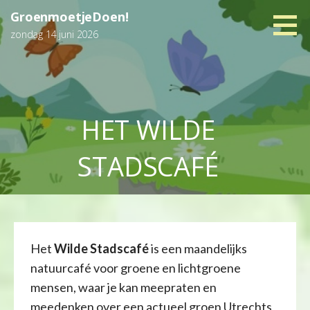
Ga
GroenmoetjeDoen!
naar
zondag 14 juni 2026
de
inhoud
HET WILDE
STADSCAFÉ
Het
Wilde Stadscafé
is een maandelijks
natuurcafé voor groene en lichtgroene
mensen, waar je kan meepraten en
meedenken over een actueel groen Utrechts