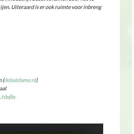
jen. Uiteraard is er ook ruimte voor inbreng
 (
debatdame.nl
)
aal
3Ltdq8x