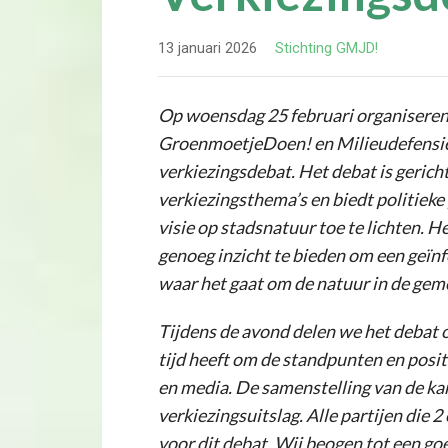
13 januari 2026
Stichting GMJD!
Op woensdag 25 februari organiseren
GroenmoetjeDoen! en Milieudefensie
verkiezingsdebat. Het debat is gerich
verkiezingsthema’s en biedt politiek
visie op stadsnatuur toe te lichten. H
genoeg inzicht te bieden om een geïn
waar het gaat om de natuur in de gem
Tijdens de avond delen we het debat op
tijd heeft om de standpunten en posit
en media. De samenstelling van de kan
verkiezingsuitslag. Alle partijen die 
voor dit debat. Wij beogen tot een go