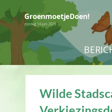
Ga
naar
GroenmoetjeDoen!
de
inhoud
zondag 14 juni 2026
BERIC
Wilde Stadsc
Verkiezingsd