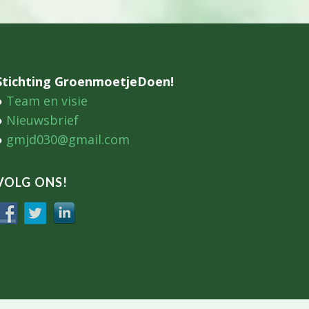
Stichting GroenmoetjeDoen!
●
Team en visie
●
Nieuwsbrief
●
gmjd030@gmail.com
VOLG ONS!