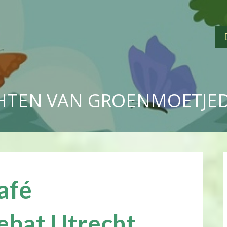
HTEN VAN GROENMOETJE
afé
ebat Utrecht