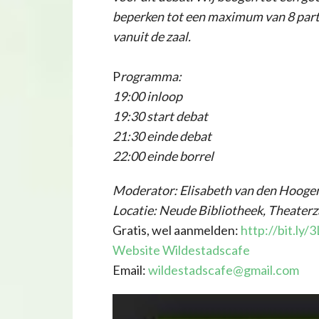
beperken tot een maximum van 8 parti
vanuit de zaal.
P
rogramma:
19:00 inloop
19:30 start debat
21:30 einde debat
22:00 einde borrel
Moderator: Elisabeth van den Hoogen
Locatie: Neude Bibliotheek, Theaterz
Gratis, wel aanmelden:
http://bit.ly/
Website Wildestadscafe
Email:
wildestadscafe@gmail.com