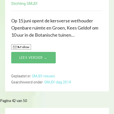
Stichting GMJD!
Op 15 juni opent de kersverse wethouder
Openbare ruimte en Groen, Kees Geldof om
10 uur in de Botanische tuinen…
Follow
LEES VERDER →
Geplaatst in:
GMJD!-nieuws
Gearchiveerd onder:
GMJD!-dag 2014
Bericht
Pagina 42 van 50
navigatie