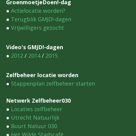
GroenmoetjeDoen!-dag
●
Actielocatie worden?
●
Terugblik GMJD!-dagen
●
Vrijwilligers gezocht
Video's GMJD!-dagen
●
2012
/
2014
/
2015
Zelfbeheer locatie worden
●
Stappenplan zelfbeheer starten
Netwerk Zelfbeheer030
●
Locaties zelfbeheer
●
Utrecht Natuurlijk
●
Buurt Natuur 030
●
Het Wilde Stadscafé