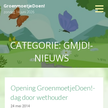
Ga
GroenmoetjeDoen!
naar
zondag 14 juni 2026
de
inhoud
CATEGORIE: GMJD!-
NIEUWS
Opening GroenmoetjeDoen!-
dag door wethouder
24 mei 2014