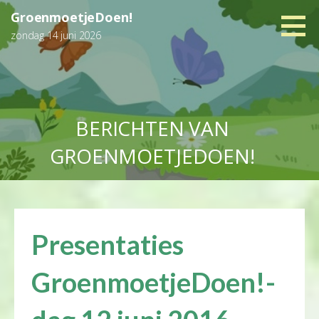
Ga
GroenmoetjeDoen!
naar
zondag 14 juni 2026
de
inhoud
BERICHTEN VAN
GROENMOETJEDOEN!
Presentaties
GroenmoetjeDoen!-